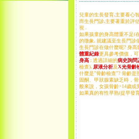
,
兒童的生長發育
主要看心
,
而生長門診
主要著重於評
.
視
(
如果孩童的身高體重不足
,
的徵象
就建議至生長門診
?
生長門診在做什麼呢
身高
體重紀錄
更具參考價值，可
;
身高
透過詳細的
病史詢問
),
X
檢查
尿液分析
及
光骨齡
”
”?
什麼是
骨齡檢查
骨齡是
固酮、甲狀腺素缺乏時，骨
>14
般來說，女孩骨齡
歲或
(
如果真的有性早熟
提早發